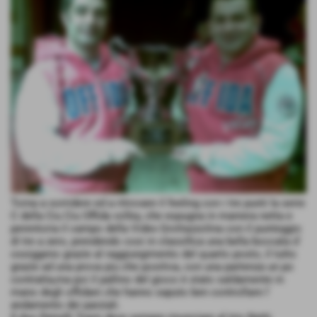
Torna a sorridere ed a ritrovare il feeling con i tre punti la serie
C della Ciu Ciu Offida volley, che espugna in maniera netta e
perentoria il campo della Videx Grottazzolina con il punteggio
di tre a zero, prendendo cosi in classifica una bella boccata d´
ossiggeno grazie al raggiungimento del quarto posto, il tutto
grazie ad una prova piu che positiva, con una partenza un po
contratta,ma poi il pallino del gioco è stato saldamente in
mano degli offidani che hanno saputo ben controllare l´
andamento dei parziali.