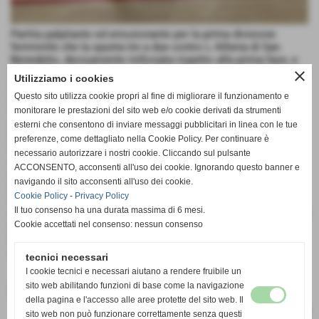
Partita palpitante ed emozionante per la prima divisione
femminile che la spunta tre a due contro L Athena di San
Benedetto, decisamente rinforzata rispetto alla prima fase, e
si qualifica così per le semifinali promozione contro Torre San
close
Utilizziamo i cookies
Patrizio, con la serie che comincerà domenica proprio ad
Questo sito utilizza cookie propri al fine di migliorare il funzionamento e
Offida.
Una partita bella intensa e combattuta, primi due set in
monitorare le prestazioni del sito web e/o cookie derivati da strumenti
grandissimo equilibrio giocato punto a punto con il primo per
esterni che consentono di inviare messaggi pubblicitari in linea con le tue
le ospiti 27-25 ed il secondo per le offidane 25-23. Dominio
preferenze, come dettagliato nella Cookie Policy. Per continuare è
invece assoluto delle rossoazzurre nel terzo set vinto con un
necessario autorizzare i nostri cookie. Cliccando sul pulsante
netto 25-12, ma quarto set dove invece le parti sono invertite,
ACCONSENTO, acconsenti all'uso dei cookie. Ignorando questo banner e
con le ospiti a fare la voce grossa e le offidane troppo
navigando il sito acconsenti all'uso dei cookie.
timorose e contratte che cedono 25-13. Vista L altalena di
Cookie Policy
-
Privacy Policy
tutto il match non poteva essere da meno il tiè break, partono
Il tuo consenso ha una durata massima di 6 mesi.
meglio le rivierasche che allungano, ed anche a qualche regalo
Cookie accettati nel consenso: nessun consenso
di troppo delle rossoazzurre si portano sul 14-11 ma non è
finita qui, offida impatta a quota 14, allunga 15-14 e chiude poi
con un attacco di Giulia Stracci sul 17-15
tecnici necessari
I cookie tecnici e necessari aiutano a rendere fruibile un
sito web abilitando funzioni di base come la navigazione
Fonte:
Ufficio stampa
della pagina e l'accesso alle aree protette del sito web. Il
sito web non può funzionare correttamente senza questi