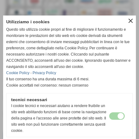
close
Utilizziamo i cookies
MAMMA ROSA ON THE ROAD...pronta a decollare una
Questo sito utilizza cookie propri al fine di migliorare il funzionamento e
nuovissima manifestazione Made in Offida, da Giovedì 7
settembre a sabato 9, il Consorzio Sportivo Offida, presso il
monitorare le prestazioni del sito web e/o cookie derivati da strumenti
Palasport Vannicola, organizza una splendida tre giorni in
esterni che consentono di inviare messaggi pubblicitari in linea con le tue
collaborazione con il Truck della pizzeria Mamma Rosa di
preferenze, come dettagliato nella Cookie Policy. Per continuare è
Ortezzano, una delle pizzerie più famose in Italia, molto
necessario autorizzare i nostri cookie. Cliccando sul pulsante
conosciuta ed apprezzata in ogni latitudine del nostro
ACCONSENTO, acconsenti all'uso dei cookie. Ignorando questo banner e
territorio.
navigando il sito acconsenti all'uso dei cookie.
Sarà una kermesse dove a farla da padrone sarà a punta la
Cookie Policy
-
Privacy Policy
squisita pizza di Ortezzano, che ovviamente sarà abbinata alla
Il tuo consenso ha una durata massima di 6 mesi.
birra artigianale del birrificio Carnival, oltre ad alcuni prodotti
Cookie accettati nel consenso: nessun consenso
tipici locali ed all immancabile buon vino dell Azienda agricola
Ciu Ciu. Una tre giorni da non perdere, dove non mancherà il
buon cibo ed il giusto divertimento.
tecnici necessari
I cookie tecnici e necessari aiutano a rendere fruibile un
sito web abilitando funzioni di base come la navigazione
Fonte:
UFFICIO STAMPA
della pagina e l'accesso alle aree protette del sito web. Il
sito web non può funzionare correttamente senza questi
cookie.
<< precedente
successivo >>