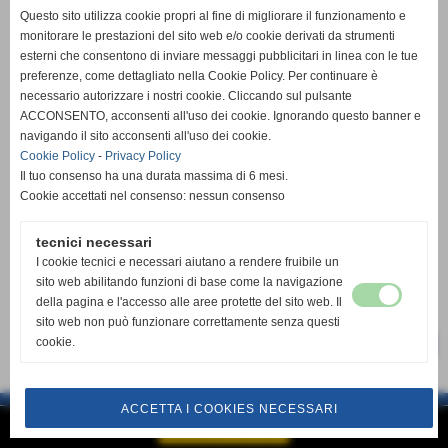
Questo sito utilizza cookie propri al fine di migliorare il funzionamento e
monitorare le prestazioni del sito web e/o cookie derivati da strumenti
esterni che consentono di inviare messaggi pubblicitari in linea con le tue
preferenze, come dettagliato nella Cookie Policy. Per continuare è
necessario autorizzare i nostri cookie. Cliccando sul pulsante
ACCONSENTO, acconsenti all'uso dei cookie. Ignorando questo banner e
navigando il sito acconsenti all'uso dei cookie.
Cookie Policy
-
Privacy Policy
Il tuo consenso ha una durata massima di 6 mesi.
Cookie accettati nel consenso: nessun consenso
tecnici necessari
I cookie tecnici e necessari aiutano a rendere fruibile un
sito web abilitando funzioni di base come la navigazione
della pagina e l'accesso alle aree protette del sito web. Il
sito web non può funzionare correttamente senza questi
cookie.
successivo >>
ACCETTA I COOKIES NECESSARI
Realizzazione siti web www.sitoper.it
GESTISCI IL TUO SITO