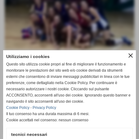
Un bel passo in avanti per la prima divisione femminile verso
close
Utilizziamo i cookies
la salvezza, decisamente preziosa ed importante la vittoria
Questo sito utilizza cookie propri al fine di migliorare il funzionamento e
casalinga per tre a due contro la Dum volley di Servigliano, che
avvicina le offidane alla salvezza, dato che ora basterà un
monitorare le prestazioni del sito web e/o cookie derivati da strumenti
piccolo sforzo nel match casalingo con Capodarco per
esterni che consentono di inviare messaggi pubblicitari in linea con le tue
portare a casa i frutti di una lunga stagione
preferenze, come dettagliato nella Cookie Policy. Per continuare è
Bene le offidane nei primi due set, dove si lotta punto a punto
necessario autorizzare i nostri cookie. Cliccando sul pulsante
su ogni palla e sono brave le rossoazzurre ad avere la meglio
ACCONSENTO, acconsenti all'uso dei cookie. Ignorando questo banner e
nei momenti cruciali del match con il punteggio di 26-24 e 25-
navigando il sito acconsenti all'uso dei cookie.
23, nel terzo set calo delle offidane con le ospiti che ne
Cookie Policy
-
Privacy Policy
approfittano e vincono agevolmente 25-14, quarto set molto
Il tuo consenso ha una durata massima di 6 mesi.
equilibrato fino al venti pari, ma nel rush finale sono le ospiti a
Cookie accettati nel consenso: nessun consenso
spuntarla 25-21, ma le offidane sono brave a non mollare e
conquistare cosi un meritato tie break con il punbteggio di 15-
9
tecnici necessari