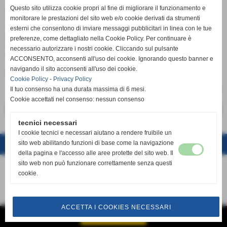
Questo sito utilizza cookie propri al fine di migliorare il funzionamento e
LA CIU CIU OFFIDA VOLLEY SI COMPLIMENTA CON LA
SCAVOLINI PESARO PER LA VITTORIADEL SECONDO
monitorare le prestazioni del sito web e/o cookie derivati da strumenti
SCUDETTO CONSECUTIVO E PER LA VITTORIA DEL TITOLO
esterni che consentono di inviare messaggi pubblicitari in linea con le tue
REGIONALE DA PARTE DELL´ UNDER 14 VINCITRICE DELL´
preferenze, come dettagliato nella Cookie Policy. Per continuare è
ULTIA EDIZIONE DELL´ OFFIDA INTERNATIONAL VOLLEY
necessario autorizzare i nostri cookie. Cliccando sul pulsante
CUP!!!
ACCONSENTO, acconsenti all'uso dei cookie. Ignorando questo banner e
navigando il sito acconsenti all'uso dei cookie.
Fonte:
UFFICIO STAMPA
Cookie Policy
-
Privacy Policy
Il tuo consenso ha una durata massima di 6 mesi.
Cookie accettati nel consenso: nessun consenso
<< precedente
successivo >>
tecnici necessari
I cookie tecnici e necessari aiutano a rendere fruibile un
sito web abilitando funzioni di base come la navigazione
Realizzazione siti web www.sitoper.it
della pagina e l'accesso alle aree protette del sito web. Il
sito web non può funzionare correttamente senza questi
cookie.
ACCETTA I COOKIES NECESSARI
GESTISCI IL TUO SITO