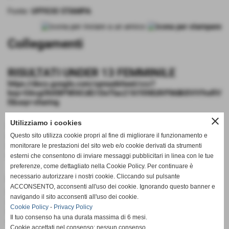
Fonte:
UFFICIO STAMPA
Collegamenti
RISULTATI UNDER 13 FEMMINILE
https://docs.google.com/spreadsheet/ccc?
key=0AvgOhXBPWl4CdG1DeTlac21kYXNEdVFMdkl0VV9wRV
E&usp=sharing
close
Utilizziamo i cookies
RISULTATI UNDER 14 FEMMINILE
Questo sito utilizza cookie propri al fine di migliorare il funzionamento e
https://docs.google.com/spreadsheet/ccc?
key=0AvgOhXBPWl4CdDktUU03TUl1QTdNNVFaQ2E5elFLTkE
monitorare le prestazioni del sito web e/o cookie derivati da strumenti
&usp=sharing
esterni che consentono di inviare messaggi pubblicitari in linea con le tue
preferenze, come dettagliato nella Cookie Policy. Per continuare è
PROGRAMMA GARE UNDER 16
necessario autorizzare i nostri cookie. Cliccando sul pulsante
ACCONSENTO, acconsenti all'uso dei cookie. Ignorando questo banner e
FEMMINILE
navigando il sito acconsenti all'uso dei cookie.
https://docs.google.com/spreadsheet/ccc?
Cookie Policy
-
Privacy Policy
key=0AvgOhXBPWl4CdHVRSXBQRURZUmZuRUUxTHRfUWZ
Il tuo consenso ha una durata massima di 6 mesi.
nWmc&usp=sharing
Cookie accettati nel consenso: nessun consenso