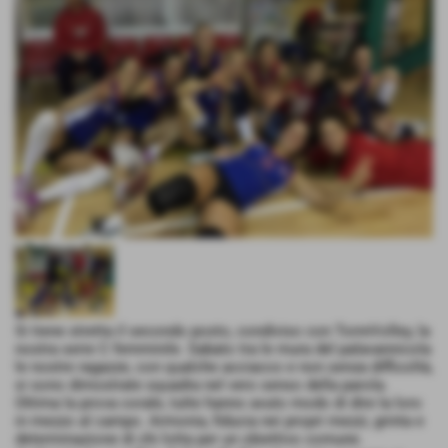
Si tiene stretta il secondo posto, condiviso con TorreVolley, la
nostra serie C femminile. Sabato tra le mura del palavannicola
le nostre ragazze, con qualche acciacco e non senza difficoltà,
si sono dimostrate squadra nel vero senso della parola.
Ottima la prova corale, tutte hanno avuto modo di dire la loro
in mezzo al campo. Armonia, fiducia nei propri mezzi, grinta e
determinazione di chi lotta per un obiettivo comune.