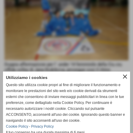
Doppia affermazione per l´ under 14 femminile della Ciu ciu
offida volley di Jana Krukikova, prosegue cosi il ritmo
interrotto di successi per le giovani rossoazzurre classe 1999
close
Utilizziamo i cookies
e 2000, questa volta a cadere sotto i colpi delle piccole
Questo sito utilizza cookie propri al fine di migliorare il funzionamento e
offidane sono state le ragazze della Don Celso Fermo e della
Samb volley.
monitorare le prestazioni del sito web e/o cookie derivati da strumenti
Molto bella ed avvincente la prima sfida con le padrone di
esterni che consentono di inviare messaggi pubblicitari in linea con le tue
casa fermane, le rossoazzurre hanno sofferto e faticato per
preferenze, come dettagliato nella Cookie Policy. Per continuare è
avere la meglio di un avversario tosto e coriaceo che è
necessario autorizzare i nostri cookie. Cliccando sul pulsante
riuscito a creare diversi grattacapi alle giovani offidane grazie
ACCONSENTO, acconsenti all'uso dei cookie. Ignorando questo banner e
ad un buon attacco ed un buon muro, ma la Laviani band non
navigando il sito acconsenti all'uso dei cookie.
si è lasciata per nulla intimorire ed ha risposto colpo su colpo
Cookie Policy
-
Privacy Policy
riuscendo a vincere meritatamente in entrambi i set. Piu facile
Il tuo consenso ha una durata massima di 6 mesi.