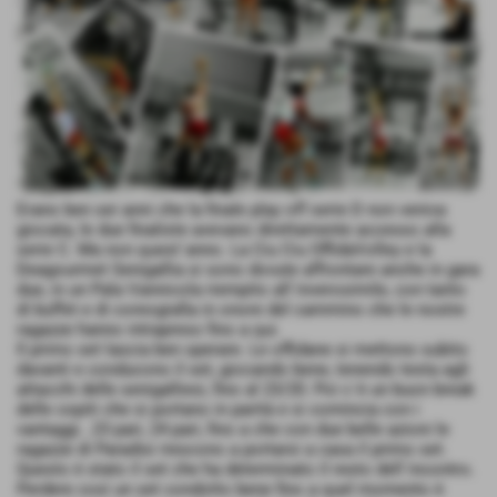
Erano ben sei anni che la finale play off serie D non veniva
giocata, le due finaliste avevano direttamente accesso alla
serie C. Ma non quest´anno. La Ciu Ciu OffidaVolley e la
Deagourmet Senigallia si sono dovute affrontare anche in gara
due, in un Pala Vannicola riempito all´inverosimile, con tanto
di buffet e di coreografia in onore del cammino che le nostre
ragazze hanno intrapreso fino a qui.
Il primo set lascia ben sperare. Le offidane si mettono subito
davanti e conducono il set, giocando bene, tenendo testa agli
attacchi delle senigalliesi, fino al 23/20. Poi c´è un buon break
delle ospiti che si portano in parità e si comincia con i
vantaggi...23 pari, 24 pari, fino a che con due belle azioni le
ragazze di Paradisi riescono a portarsi a casa il primo set.
Questo è stato il set che ha determinato il resto dell´incontro.
Perdere così un set condotto bene fino a quel momento è