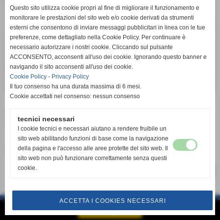
Questo sito utilizza cookie propri al fine di migliorare il funzionamento e
monitorare le prestazioni del sito web e/o cookie derivati da strumenti
esterni che consentono di inviare messaggi pubblicitari in linea con le tue
preferenze, come dettagliato nella Cookie Policy. Per continuare è
necessario autorizzare i nostri cookie. Cliccando sul pulsante
ACCONSENTO, acconsenti all'uso dei cookie. Ignorando questo banner e
navigando il sito acconsenti all'uso dei cookie.
Cookie Policy
-
Privacy Policy
Il tuo consenso ha una durata massima di 6 mesi.
Cookie accettati nel consenso: nessun consenso
ALTRI COMPONENTI DELLA
tecnici necessari
SQUADRA
I cookie tecnici e necessari aiutano a rendere fruibile un
sito web abilitando funzioni di base come la navigazione
della pagina e l'accesso alle aree protette del sito web. Il
CITERONI GIUSEPPE MASSIMO
sito web non può funzionare correttamente senza questi
cookie.
successivo >>
ACCETTA I COOKIES NECESSARI
Realizzazione siti web www.sitoper.it
GESTISCI IL TUO SITO