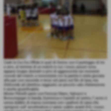
Cade la Ciu Ciu Offida in quel di Osimo con il punteggio di tre
a zero, al termine di un match in cui i rosso azzurri sono
apparsi troppo distratti e privi di aggressività nei momenti
cruciali del match, e nonostante cio la partita è stata giocata
alla pari con secondo e terzo set persi sul filo di lana, ma
d’altronde ad obiettivo raggiunto un piccolo calo d’attenzione
è anche giustificabile.
Mister Petrelli parte con Feriozzi libero, Salvucci e
Boncompagni in banda, Duminica e Castelli al centro, l’ avvio è
senza dubbio di marca osimana con i padroni di casa che
spingono sull’ acceleratore e vanno subito avanti 8-4, i rosso