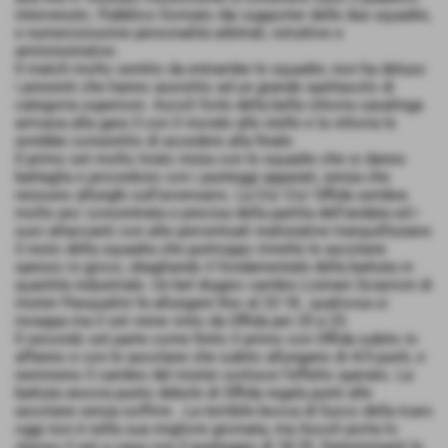
intervenuto. Pubblico formato dai supporter delle due squadre,
e numerosissime personalità arbitrali, istruttive e
amministrative .
Il match molto sentito da entrambe le squadre, non ha deluso
i presenti che hanno assistito ad un grande spettacolo di
categoria superiore. Ascoli forte della bella vittoria casalinga
arrivava alla gara 3 con il morale alle stelle e la vittoria le
avrebbe consentito di accedere alla finale.
Il primo set molto tirato inizia con le squadre che si danno
battaglia e procedono con i punteggi appaiati, senza che
nessuno allunghi sull’avversario. La Ciu’ Ciu’ Offida sembra
molto piu’ concentrata e precisa della partita dell’andata ed i
suoi attaccanti con alte percentuali realizzative tranquillizzano
il resto della squadra che purtroppo rimette le ascolane
spesso in gioco, sbagliando il fondamentale della battuta in
quantità industriale. Un bel doppio cambio Listrani Sciarroni di
mister Pasqualini fa allungare fino al 23 18 , qualcosa si
inceppa ma il set viene vinto da Offida per 25 a 23.
Il secondo set parte come finito il primo con Offida subito in
affanno e con le ascolane che subito allungano di 4/5 punti, e
nemmeno il cambio del mister sortisce l’effetto sperato. La
battuta ancora punto debole di Offida regala punti alle
ascolane senza soffrire . La terribile bocca di fuoco della Icaro
oggi non è nella sua migliore giornata, ma Ascoli porta lo
stesso il set a casa con il punteggio di 18 25. Determinanti le