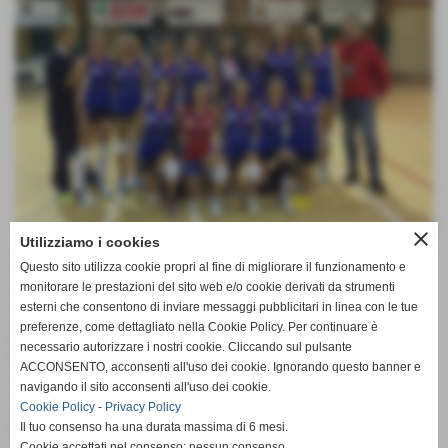
close
Utilizziamo i cookies
Arriva un punto prezioso per la prima divisione femminile della
Questo sito utilizza cookie propri al fine di migliorare il funzionamento e
Ciu Ciu Offida volley, che esce sconfitta dalla sfida in casa
della libero volley con il punteggio di tre a due, ma porta
monitorare le prestazioni del sito web e/o cookie derivati da strumenti
comunque a casa un bel punticino che la fa salire a quota 19,
esterni che consentono di inviare messaggi pubblicitari in linea con le tue
andando a rafforzare cosi quel quarto posto fondamentale per
preferenze, come dettagliato nella Cookie Policy. Per continuare è
la disputa dei play off
necessario autorizzare i nostri cookie. Cliccando sul pulsante
Primo set intenso e combattuto tra le due sqaudre e nel finale
ACCONSENTO, acconsenti all'uso dei cookie. Ignorando questo banner e
sono le ascolane a spuntarla 26-24, nel secondo set dominio
navigando il sito acconsenti all'uso dei cookie.
assoluto delle ragazze del Libero volley, sotto due a zero le
Cookie Policy
-
Privacy Policy
offidane sembrano incapaci di reagire ma ci pensa mister
Il tuo consenso ha una durata massima di 6 mesi.
Kruzikova a suonare la carica ed in campo la musica cambia,
Cookie accettati nel consenso: nessun consenso