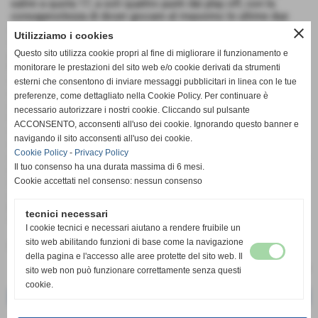
salire a quota 17, a soli quattro punti dai play off, con la
consapevolezza di dover giocare al massimo le ultime due
gare, sia per centrare il quarto posto, sia per rimpinguare la
close
Utilizziamo i cookies
classifica e portarsicosi nella seconda fase un bel bagaglio di
Questo sito utilizza cookie propri al fine di migliorare il funzionamento e
punti
Nel primo set le offidane, partono forte, attenzione e
monitorare le prestazioni del sito web e/o cookie derivati da strumenti
concentrazione permettono di mettere alle corde, le ascolane
esterni che consentono di inviare messaggi pubblicitari in linea con le tue
che reagiscono solo quando sono sotto 23-14, ma pian piano
preferenze, come dettagliato nella Cookie Policy. Per continuare è
riescono ad arrivare sul 23 pari, ma nel finale le rossoazzurre
necessario autorizzare i nostri cookie. Cliccando sul pulsante
fanno loro il set. Secondo e terzo psrziale in cui le padrone di
ACCONSENTO, acconsenti all'uso dei cookie. Ignorando questo banner e
casa fanno la voce grossa, e le offidane commettono troppe
navigando il sito acconsenti all'uso dei cookie.
imperfezioni, cosi da dare modo alle ascolane di allungare a
Cookie Policy
-
Privacy Policy
meta parziale e vincere entrambi i set 25-20. Reazione positiva
Il tuo consenso ha una durata massima di 6 mesi.
nel quarto set, con mister Ciabattoni che striglia le sue ed i
Cookie accettati nel consenso: nessun consenso
risultati si vedono in campo, sbavature limitate ed attacco piu
efficace permettono di chiudere la contesa sul 25-22, nel tie
break le Querce invece partono subito forte e vincono cosi 15-
tecnici necessari
9
I cookie tecnici e necessari aiutano a rendere fruibile un
sito web abilitando funzioni di base come la navigazione
Fonte:
UFFICIO STAMPA
della pagina e l'accesso alle aree protette del sito web. Il
sito web non può funzionare correttamente senza questi
cookie.
<< precedente
successivo >>