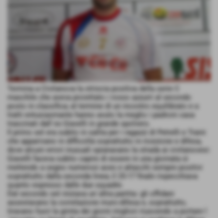
Termina a Civitanova la striscia positiva della serie C
maschile che aveva proiettato i rosso azzurri al secondo
posto in classifica; al termine di un incontro equilibrato e a
tratti entusiasmante hanno avuto la meglio i padroni casa
trascinati dall´ex Giavelli in grande spolvero.
Il primo set era subito in salita per i ragazzi di Petrelli e Traini
che apparivano in difficoltà soprattutto in ricezione e difesa,
dove alcuni errori inusuali spianavano la strada ai civitanovesi:
Giavelli faceva subito capire di essere in una giornata sì
mettendo a segno numerosi aces e attacchi sempre positivi
soprattutto dalla seconda linea; il 25-17 finale rispecchiava
quanto espresso dalle due squadre.
Dal secondo set iniziava un´altra partita: gli offidani
assestavano la correlazione muro-difesa e, soprattutto,
tiravano fuori la grinta dei giorni migliori riuscendo a portare l