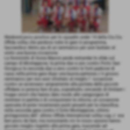
Weekend poco positivo per le squadre under 14 della Ciu Ciu
Offida volley che perdono tutte le gare in programma,
lasciandosi dietro piu di un rammarico per aver buttato al
vento una buona occasione.
La femminile di Sonia Maroni perde entrambe le sfide sul
campo di Montappone, la prima due a uno contro Porto San
Giorgio,e la seconda due a zero contro le forti padrone di
casa; nella prima gara dopo una buona partenza c´è grosso
rammarico per non aver sfruttato al meglio l´ occasione
contro un avversario ampiamente alla portata delle piccole
offidane si poteva fare di piu, soprattutto cercando di limitare i
troppo errori che hanno dato modo alle sangiorgesi di
rientrare in partita e di conquistare la vittoria, un occasione
sprecata di poter incamerare punti pesanti per la classifica;
nella seconda gara contro il forte Montappone, ottimo
protagonista dell´ ultimo Offida International volley cup, c´ era
ben poco da fare, ma nonostante cio le rosso azzurre hanno
giocato meglio rispetto alla prima gara, riuscendo ad