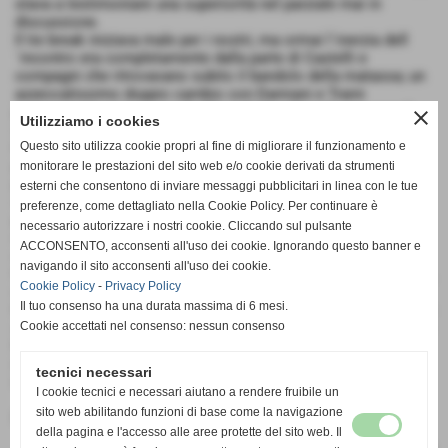
stava a testimoniare una superiorità nel parziale mai in
discussione.
Il tie break iniziava male per i nostri, ma ormai l´inerzia dell
´incontro era completamente dalla parte di Castelli e
compagni che ritrovavano subito il bandolo della matassa; un
azzeccatissimo doppio cambio con Damiani e Traini
protagonisti, unito a grandi difese di Cacchiarelli, scavava il
close
Utilizziamo i cookies
solco definitivo per l´ 8-15 finale.
Questo sito utilizza cookie propri al fine di migliorare il funzionamento e
Partita dunque in agri dolce per i nostri: si poteva fare bottino
pieno contro una squadra in difficoltà per le assenze, ma si
monitorare le prestazioni del sito web e/o cookie derivati da strumenti
poteva anche sbandare ulteriormente e raccogliere una brutta
esterni che consentono di inviare messaggi pubblicitari in linea con le tue
sconfitta... Alla fine bene così, ma per essere ancora più
preferenze, come dettagliato nella Cookie Policy. Per continuare è
protagonisti in questa prima fase, bisognerà lavorare
necessario autorizzare i nostri cookie. Cliccando sul pulsante
maggiormente di squadra cercando di sopperire alle difficoltà
ACCONSENTO, acconsenti all'uso dei cookie. Ignorando questo banner e
dei singoli in ogni fase delle partite.
navigando il sito acconsenti all'uso dei cookie.
Un sincero "in bocca al lupo" allo sfortunato Mirko Capotondo,
Cookie Policy
-
Privacy Policy
con la speranza di ritrovarlo quanto prima in campo.
Il tuo consenso ha una durata massima di 6 mesi.
Prossimo appuntamento per l´Offida Volley sabato pomeriggio
Cookie accettati nel consenso: nessun consenso
alle 18.30 contro i capoclassifica e favoriti per la vittoria finale
Montalbano: di sicuro servirà ben altra consistenza per
mantenere l´imbattibilità e poter scavalcare in testa al gruppo
tecnici necessari
i forti maceratesi.
I cookie tecnici e necessari aiutano a rendere fruibile un
sito web abilitando funzioni di base come la navigazione
Fonte:
UFFICIO STAMPA
della pagina e l'accesso alle aree protette del sito web. Il