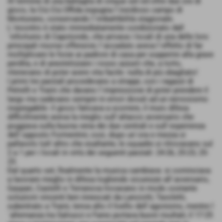
Al termine di una battaglia di cinque set ed oltre due ore di
gioco, la Ciú Ciú Offida espugna l´insidioso campo di
Monturano, conservando l´imbattibilità stagionale.
L´incontro è stato immediatamente condizionato dall
´infortunio di Capotondo, che privava i locali di una delle loro
principali risorse offensive; l´accaduto aveva l´effetto di far
moltiplicare le forze ai padroni di casa per sopperire alla grave
perdita, e di anestetizzare i rosso azzurri che, a torto,
ritenevano di poter avere vita facile: nulla di più sbagliato!
I primi tre parziali procedevano a strappi, con i ragazzi di
Petrelli e Traini che davano l´impressione di poter prendere il
largo ma cadevano sempre in errori dovuti ad un nervosismo
inspiegabile: il gioco faticava a scorrere, il muro difesa
difficilmente aveva la meglio sull´attacco avversario che
poggiava sulla buona vena dei due centrali e sull´esperienza
dell´opposto Formentini; così, dopo un´ora e mezza si
pallavolo tutt´altro che esaltante, le squadre si ritrovavano sul
2 a 1 per i locali in virtù dei seguenti parziali: 24-26, 25-23, 25-
23.
Dal quarto set, finalmente la musica cambiava: si cominciava
a lavorare meglio in difesa togliendo sicurezze all´avversario,
Gaspari, Castelli e Terranova trovavano in modo costante
soluzioni vincenti ben innescati da Lanciotti; Tavoletti,
subentrato a Traini, tenva alto il livello dell´agonismo, mentre l
´alternanza tra Salvucci e Fares portava buoni risultati; il 17-25